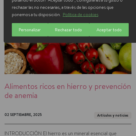
pulsando el botón “Aceptar todo”, configurarlas a tu gusto o
rechazar las no necesarias, a través de las opciones que
ponemos a tu disposición.
Política de cookies
Personalizar
Rechazar todo
Aceptar todo
Alimentos ricos en hierro y prevención
de anemia
02 SEPTIEMBRE, 2025
Artículos y noticias
INTRODUCCIÓN El hierro es un mineral esencial que