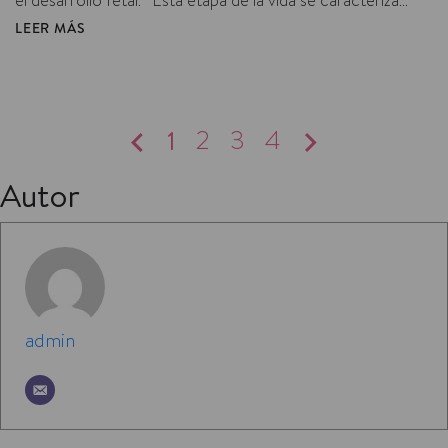
el desarrollo fetal. Esta etapa de la vida se caracteriza...
LEER MÁS
1
2
3
4
Autor
admin