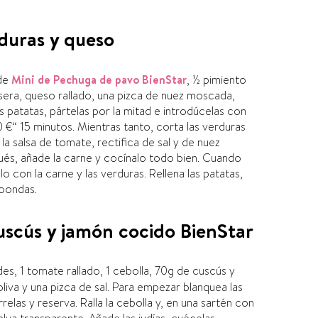
rduras y queso
 de
Mini de Pechuga de pavo BienStar
, ½ pimiento
asera, queso rallado, una pizca de nuez moscada,
s patatas, pártelas por la mitad e introdúcelas con
0 €“ 15 minutos. Mientras tanto, corta las verduras
a salsa de tomate, rectifica de sal y de nuez
és, añade la carne y cocí­nalo todo bien. Cuando
lo con la carne y las verduras. Rellena las patatas,
roondas.
cuscús y jamón cocido BienStar
des, 1 tomate rallado, 1 cebolla, 70g de cuscús y
oliva y una pizca de sal. Para empezar blanquea las
relas y reserva. Ralla la cebolla y, en una sartén con