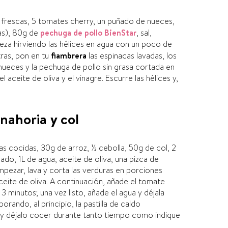
 frescas, 5 tomates cherry, un puñado de nueces,
das), 80g de
pechuga de pollo BienStar
, sal,
eza hirviendo las hélices en agua con un poco de
tras, pon en tu
fiambrera
las espinacas lavadas, los
 nueces y la pechuga de pollo sin grasa cortada en
l aceite de oliva y el vinagre. Escurre las hélices y,
anahoria y col
as cocidas, 30g de arroz, ½ cebolla, 50g de col, 2
do, 1L de agua, aceite de oliva, una pizca de
mpezar, lava y corta las verduras en porciones
ceite de oliva. A continuación, añade el tomate
3 minutos; una vez listo, añade el agua y déjala
rando, al principio, la pastilla de caldo
z y déjalo cocer durante tanto tiempo como indique