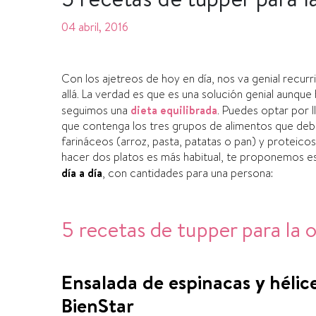
04 abril, 2016
Con los ajetreos de hoy en dí­a, nos va genial recurri
allá. La verdad es que es una solución genial aunqu
seguimos una
dieta equilibrada
. Puedes optar por l
que contenga los tres grupos de alimentos que debe
farináceos (arroz, pasta, patatas o pan) y proteic
hacer dos platos es más habitual, te proponemos est
dí­a a dí­a
, con cantidades para una persona:
5 recetas de tupper para la o
Ensalada de espinacas y hélic
BienStar