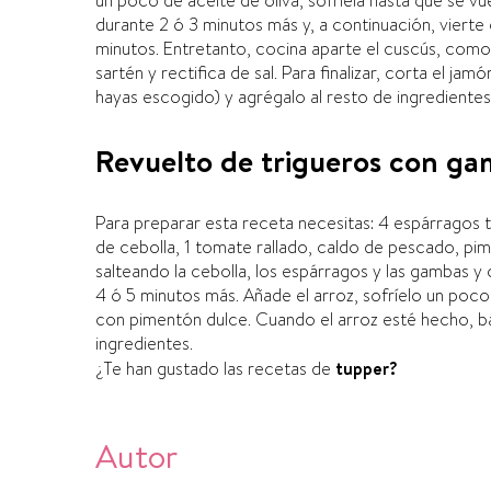
un poco de aceite de oliva, sofrí­ela hasta que se vu
durante 2 ó 3 minutos más y, a continuación, vierte 
minutos. Entretanto, cocina aparte el cuscús, como l
sartén y rectifica de sal. Para finalizar, corta el j
hayas escogido) y agrégalo al resto de ingredientes
Revuelto de trigueros con ga
Para preparar esta receta necesitas: 4 espárragos 
de cebolla, 1 tomate rallado, caldo de pescado, pim
salteando la cebolla, los espárragos y las gambas y c
4 ó 5 minutos más. Añade el arroz, sofrí­elo un poco
con pimentón dulce. Cuando el arroz esté hecho, ba
ingredientes.
¿Te han gustado las recetas de
tupper?
Autor