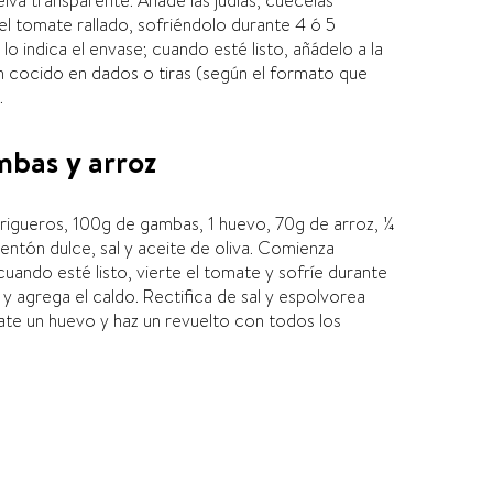
elva transparente. Añade las judí­as, cuécelas
el tomate rallado, sofriéndolo durante 4 ó 5
o indica el envase; cuando esté listo, añádelo a la
amón cocido en dados o tiras (según el formato que
.
mbas y arroz
trigueros, 100g de gambas, 1 huevo, 70g de arroz, ¼
entón dulce, sal y aceite de oliva. Comienza
uando esté listo, vierte el tomate y sofrí­e durante
 y agrega el caldo. Rectifica de sal y espolvorea
te un huevo y haz un revuelto con todos los