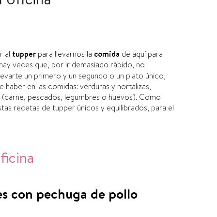
r al
tupper
para llevarnos la
comida
de aquí­ para
e hay veces que, por ir demasiado rápido, no
levarte un primero y un segundo o un plato único,
 haber en las comidas: verduras y hortalizas,
os (carne, pescados, legumbres o huevos). Como
as recetas de tupper únicos y equilibrados, para el
ficina
es con pechuga de pollo