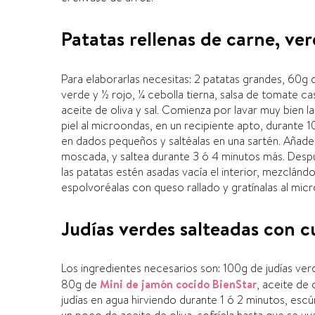
Patatas rellenas de carne, ve
Para elaborarlas necesitas: 2 patatas grandes, 60g
verde y ½ rojo, ¼ cebolla tierna, salsa de tomate c
aceite de oliva y sal. Comienza por lavar muy bien la
piel al microondas, en un recipiente apto, durante 1
en dados pequeños y saltéalas en una sartén. Añade l
moscada, y saltea durante 3 ó 4 minutos más. Despu
las patatas estén asadas vací­a el interior, mezclándo
espolvoréalas con queso rallado y gratí­nalas al mic
Judí­as verdes salteadas con 
Los ingredientes necesarios son: 100g de judí­as ver
80g de
Mini de jamón cocido BienStar
, aceite de 
judí­as en agua hirviendo durante 1 ó 2 minutos, escúr