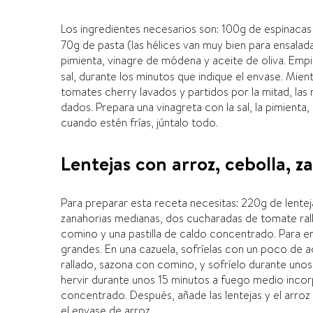
Los ingredientes necesarios son: 100g de espinacas
70g de pasta (las hélices van muy bien para ensala
pimienta, vinagre de módena y aceite de oliva. Empi
sal, durante los minutos que indique el envase. Mien
tomates cherry lavados y partidos por la mitad, las
dados. Prepara una vinagreta con la sal, la pimienta, e
cuando estén frí­as, júntalo todo.
Lentejas con arroz, cebolla, z
Para preparar esta receta necesitas: 220g de lentej
zanahorias medianas, dos cucharadas de tomate ralla
comino y una pastilla de caldo concentrado. Para e
grandes. En una cazuela, sofrí­elas con un poco de a
rallado, sazona con comino, y sofrí­elo durante unos 
hervir durante unos 15 minutos a fuego medio incorpo
concentrado. Después, añade las lentejas y el arro
el envase de arroz.