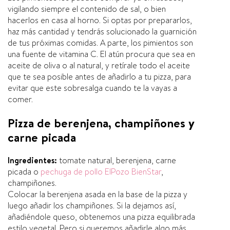
vigilando siempre el contenido de sal, o bien
hacerlos en casa al horno. Si optas por prepararlos,
haz más cantidad y tendrás solucionado la guarnición
de tus próximas comidas. A parte, los pimientos son
una fuente de vitamina C. El atún procura que sea en
aceite de oliva o al natural, y retí­rale todo el aceite
que te sea posible antes de añadirlo a tu pizza, para
evitar que este sobresalga cuando te la vayas a
comer.
Pizza de berenjena, champiñones y
carne picada
Ingredientes:
tomate natural, berenjena, carne
picada o
pechuga de pollo ElPozo BienStar
,
champiñones.
Colocar la berenjena asada en la base de la pizza y
luego añadir los champiñones. Si la dejamos así­,
añadiéndole queso, obtenemos una pizza equilibrada
estilo vegetal. Pero si queremos añadirle algo más,