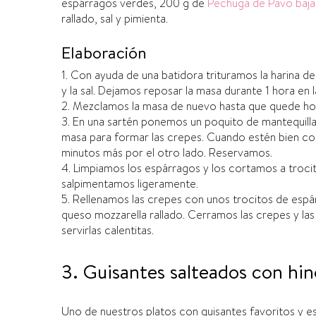
espárragos verdes, 200 g de
Pechuga de Pavo baja 
rallado, sal y pimienta.
Elaboración
1. Con ayuda de una batidora trituramos la harina de
y la sal. Dejamos reposar la masa durante 1 hora en l
2. Mezclamos la masa de nuevo hasta que quede h
3. En una sartén ponemos un poquito de mantequill
masa para formar las crepes. Cuando estén bien co
minutos más por el otro lado. Reservamos.
4. Limpiamos los espárragos y los cortamos a trocit
salpimentamos ligeramente.
5. Rellenamos las crepes con unos trocitos de espá
queso mozzarella rallado. Cerramos las crepes y la
servirlas calentitas.
3. Guisantes salteados con hin
Uno de nuestros platos con guisantes favoritos y e