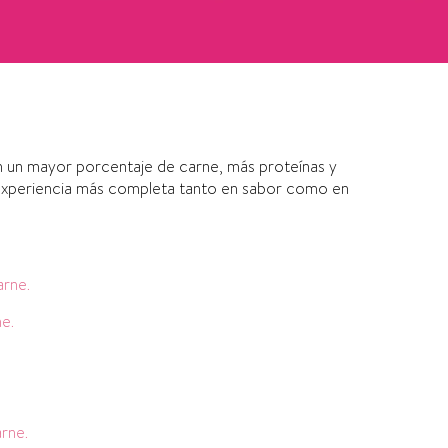
on un mayor porcentaje de carne, más proteínas y
 experiencia más completa tanto en sabor como en
arne.
e.
.
.
rne.