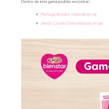
Dentro de esta gama podréis encontrar:
Pechuga de pavo reducida en sal.
Jamón Cocido Extra reducido en sal.