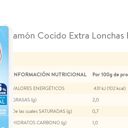
Jamón Cocido Extra Lonchas 
INFORMACIÓN NUTRICIONAL
Por 100g de pr
VALORES ENERGÉTICOS
431 kJ (102 kcal)
GRASAS (g)
2,0
De las cuales SATURADAS (g)
0,7
HIDRATOS CARBONO (g)
1,0