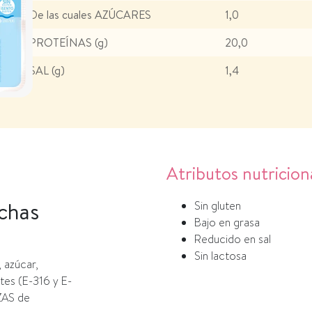
De las cuales AZÚCARES
1,0
PROTEÍNAS (g)
20,0
SAL (g)
1,4
Atributos nutricion
chas
Sin gluten
Bajo en grasa
Reducido en sal
Sin lactosa
 azúcar,
tes (E-316 y E-
ZAS de