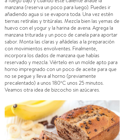
a fuego bajo y cuando esté caliente añade la
manzana (reserva un poco para luego). Puedes ir
añadiendo agua si se evapora toda. Una vez estén
tiernas retí­ralas y tritúralas. Mezcla bien las yemas de
huevo con el yogur y la harina de avena. Agrega la
manzana triturada y un poco de canela para aportar
sabor. Monta las claras y añádelas a la preparación
con movimientos envolventes. Finalmente,
incorpora los dados de manzana que habí­as
reservado y mezcla. Viértelo en un molde apto para
horno impregnado con un poco de aceite para que
no se pegue y lleva al horno (previamente
precalentado) a unos 180ºC unos 25 minutos.
Veamos otra idea de bizcocho sin azúcares.