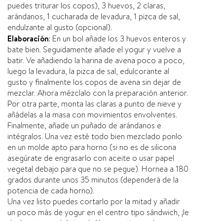
puedes triturar los copos), 3 huevos, 2 claras,
arándanos, 1 cucharada de levadura, 1 pizca de sal,
endulzante al gusto (opcional).
Elaboración
: En un bol añade los 3 huevos enteros y
bate bien. Seguidamente añade el yogur y vuelve a
batir. Ve añadiendo la harina de avena poco a poco,
luego la levadura, la pizca de sal, edulcorante al
gusto y finalmente los copos de avena sin dejar de
mezclar. Ahora mézclalo con la preparación anterior.
Por otra parte, monta las claras a punto de nieve y
añádelas a la masa con movimientos envolventes.
Finalmente, añade un puñado de arándanos e
intégralos. Una vez esté todo bien mezclado ponlo
en un molde apto para horno (si no es de silicona
asegúrate de engrasarlo con aceite o usar papel
vegetal debajo para que no se pegue). Hornea a 180
grados durante unos 35 minutos (dependerá de la
potencia de cada horno).
Una vez listo puedes cortarlo por la mitad y añadir
un poco más de yogur en el centro tipo sándwich, ¡le