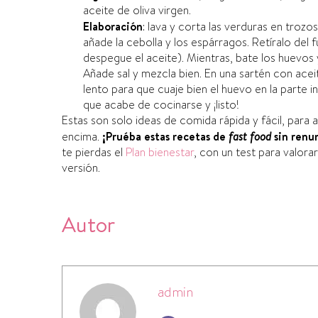
aceite de oliva virgen.
Elaboración
: lava y corta las verduras en trozo
añade la cebolla y los espárragos. Retí­ralo de
despegue el aceite). Mientras, bate los huevos y,
Añade sal y mezcla bien. En una sartén con acei
lento para que cuaje bien el huevo en la parte in
que acabe de cocinarse y ¡listo!
Estas son solo ideas de comida rápida y fácil, para a
encima.
¡Pruéba estas recetas de
fast food
sin renun
te pierdas el
Plan bienestar
, con un test para valora
versión.
Autor
admin