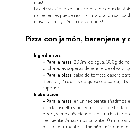
más!
Las pizzas sí­ que son una receta de comida r
ingredientes puede resultar una opción saludab
masa casera y ¡llénala de verduras!
Pizza con jamón, berenjena y c
Ingredientes
:
– Para la masa
: 200ml de agua, 300g de har
cucharadas soperas de aceite de oliva virg
– Para la pizza
: salsa de tomate casera pa
Bienstar, 2 rodajas de queso de cabra, 1 ber
superior.
Elaboración:
– Para la masa
: en un recipiente añadimos 
quede disuelta y agregamos el aceite de oli
poco, vamos añadiendo la harina hasta obt
recipiente. Amasamos durante 10 minutos
para que aumente su tamaño, más o menos ha