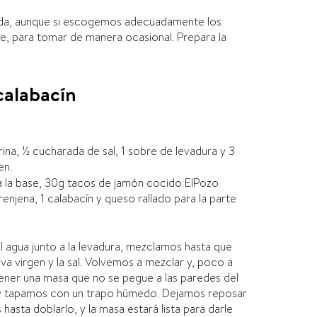
ápida, aunque si escogemos adecuadamente los
le, para tomar de manera ocasional. Prepara la
alabací­n
ina, ½ cucharada de sal, 1 sobre de levadura y 3
en.
ra la base, 30g tacos de jamón cocido ElPozo
enjena, 1 calabací­n y queso rallado para la parte
el agua junto a la levadura, mezclamos hasta que
va virgen y la sal. Volvemos a mezclar y, poco a
ener una masa que no se pegue a las paredes del
 y tapamos con un trapo húmedo. Dejamos reposar
sta doblarlo, y la masa estará lista para darle