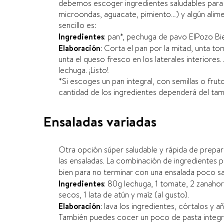
debemos escoger ingredientes saludables para p
microondas, aguacate, pimiento…) y algún alime
sencillo es:
Ingredientes
: pan*, pechuga de pavo ElPozo Bi
Elaboración
: Corta el pan por la mitad, unta t
unta el queso fresco en los laterales interiores
lechuga. ¡Listo!
*Si escoges un pan integral, con semillas o fruto
cantidad de los ingredientes dependerá del tam
Ensaladas variadas
Otra opción súper saludable y rápida de prepa
las ensaladas. La combinación de ingredientes 
bien para no terminar con una ensalada poco s
Ingredientes
: 80g lechuga, 1 tomate, 2 zanahori
secos, 1 lata de atún y maí­z (al gusto).
Elaboración
: lava los ingredientes, córtalos y añ
También puedes cocer un poco de pasta integral 