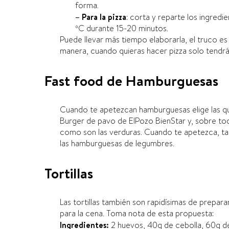
forma.
– Para la pizza
: corta y reparte los ingredi
ºC durante 15-20 minutos.
Puede llevar más tiempo elaborarla, el truco e
manera, cuando quieras hacer pizza solo tendrá
Fast food de Hamburguesas
Cuando te apetezcan hamburguesas elige las qu
Burger de pavo de ElPozo BienStar y, sobre to
como son las verduras. Cuando te apetezca, t
las hamburguesas de legumbres.
Tortillas
Las tortillas también son rapidí­simas de prepa
para la cena. Toma nota de esta propuesta:
Ingredientes:
2 huevos, 40g de cebolla, 60g de