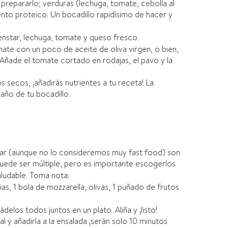
repararlo; verduras (lechuga, tomate, cebolla al
nto proteico. Un bocadillo rapidí­simo de hacer y
enstar, lechuga, tomate y queso fresco.
omate con un poco de aceite de oliva virgen, o bien,
. Añade el tomate cortado en rodajas, el pavo y la
s secos, ¡añadirás nutrientes a tu receta! La
año de tu bocadillo.
rar (aunque no lo consideremos muy fast food) son
puede ser múltiple, pero es importante escogerlos
aludable. Toma nota:
as, 1 bola de mozzarella, olivas, 1 puñado de frutos
ádelos todos juntos en un plato. Aliña y ¡listo!
y añadirla a la ensalada ¡serán solo 10 minutos