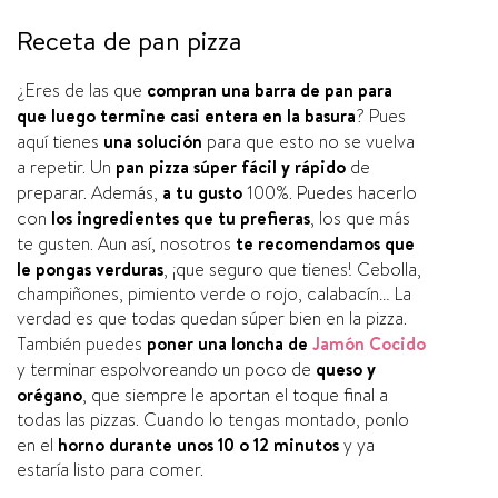
Receta de pan pizza
¿Eres de las que
compran una barra de pan para
que luego termine casi entera en la basura
? Pues
aquí­ tienes
una solución
para que esto no se vuelva
a repetir. Un
pan pizza súper fácil y rápido
de
preparar. Además,
a tu gusto
100%. Puedes hacerlo
con
los ingredientes que tu prefieras
, los que más
te gusten. Aun así­, nosotros
te recomendamos que
le pongas verduras
, ¡que seguro que tienes! Cebolla,
champiñones, pimiento verde o rojo, calabací­n… La
verdad es que todas quedan súper bien en la pizza.
También puedes
poner una loncha de
Jamón Cocido
y terminar espolvoreando un poco de
queso y
orégano
, que siempre le aportan el toque final a
todas las pizzas. Cuando lo tengas montado, ponlo
en el
horno durante unos 10 o 12 minutos
y ya
estarí­a listo para comer.