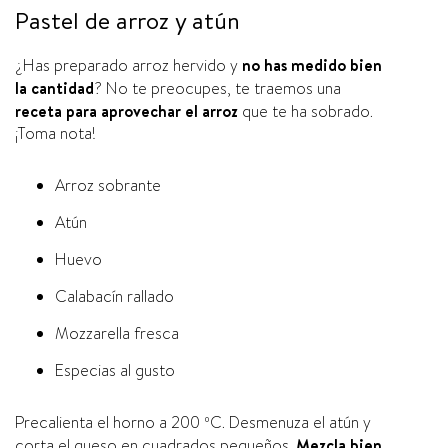
Pastel de arroz y atún
¿Has preparado arroz hervido y
no has medido bien
la cantidad
? No te preocupes, te traemos una
receta para aprovechar el arroz
que te ha sobrado.
¡Toma nota!
Arroz sobrante
Atún
Huevo
Calabací­n rallado
Mozzarella fresca
Especias al gusto
Precalienta el horno a 200 ºC. Desmenuza el atún y
corta el queso en cuadrados pequeños.
Mezcla bien