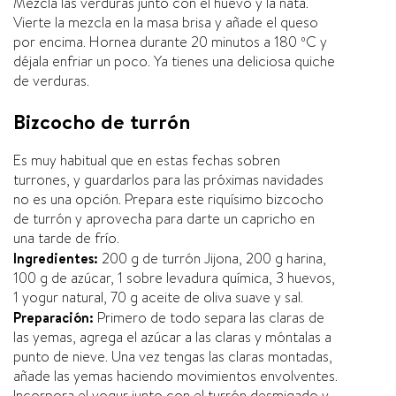
Mezcla las verduras junto con el huevo y la nata.
Vierte la mezcla en la masa brisa y añade el queso
por encima. Hornea durante 20 minutos a 180 ºC y
déjala enfriar un poco. Ya tienes una deliciosa quiche
de verduras.
Bizcocho de turrón
Es muy habitual que en estas fechas sobren
turrones, y guardarlos para las próximas navidades
no es una opción. Prepara este riquí­simo bizcocho
de turrón y aprovecha para darte un capricho en
una tarde de frí­o.
Ingredientes:
200 g de turrón Jijona, 200 g harina,
100 g de azúcar, 1 sobre levadura quí­mica, 3 huevos,
1 yogur natural, 70 g aceite de oliva suave y sal.
Preparación:
Primero de todo separa las claras de
las yemas, agrega el azúcar a las claras y móntalas a
punto de nieve. Una vez tengas las claras montadas,
añade las yemas haciendo movimientos envolventes.
Incorpora el yogur junto con el turrón desmigado y