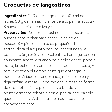
Croquetas de langostinos
Ingredientes
: 250 g de langostinos, 500 ml de
leche, 50 g de harina, 1 diente de ajo, pan rallado, 2-
3 huevos, aceite de oliva y sal.
Preparación:
Pela los langostinos (las cabezas las
puedes aprovechar para hacer un caldo de
pescado) y pí­calos en trozos pequeños. En una
sartén, dora el ajo junto con los langostinos y, a
continuación, resérvalos. Calienta la harina junto con
abundante aceite y cuando coja color vierte, poco a
poco, la leche, previamente calentada en un cazo, y
remueve todo el tiempo hasta que obtengas la
bechamel. Añade los langostinos, mézclalo bien y
deja enfriar la masa. Luego moldea la masa en forma
de croqueta, pásala por el huevo batido y
posteriormente rebózala con el pan rallado. Ya solo
queda freí­rlas y ¡A disfrutar de más recetas de
aprovechamiento!