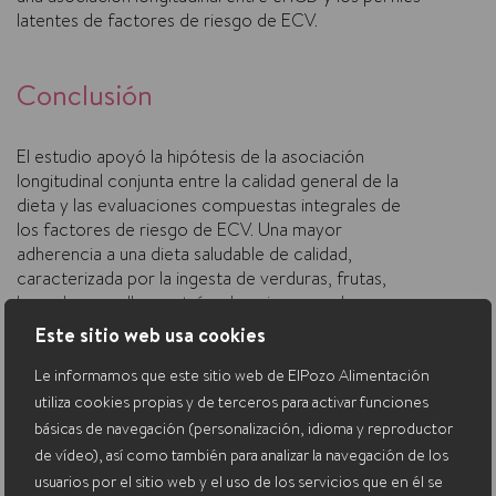
latentes de factores de riesgo de ECV.
Conclusión
El estudio apoyó la hipótesis de la asociación
longitudinal conjunta entre la calidad general de la
dieta y las evaluaciones compuestas integrales de
los factores de riesgo de ECV. Una mayor
adherencia a una dieta saludable de calidad,
caracterizada por la ingesta de verduras, frutas,
legumbres, pollo, proteína de soja, pescado y
aceites de oliva y no hidrogenados; junto con la baja
Este sitio web usa cookies
ingesta del resto de grupos, se asoció con niveles
más bajos de factores de riesgo de ECV.
Le informamos que este sitio web de ElPozo Alimentación
utiliza cookies propias y de terceros para activar funciones
Fuente
básicas de navegación (personalización, idioma y reproductor
de vídeo), así como también para analizar la navegación de los
La versión completa del artículo en inglés está
usuarios por el sitio web y el uso de los servicios que en él se