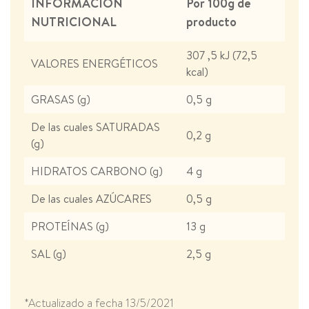
INFORMACIÓN
Por 100g de
NUTRICIONAL
producto
307 ,5 kJ (72,5
VALORES ENERGÉTICOS
kcal)
GRASAS (g)
0,5 g
De las cuales SATURADAS
0,2 g
(g)
HIDRATOS CARBONO (g)
4 g
De las cuales AZÚCARES
0,5 g
PROTEÍNAS (g)
13 g
SAL (g)
2,5 g
*Actualizado a fecha 13/5/2021