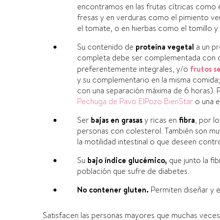
encontramos en las frutas cí­tricas como el 
fresas y en verduras como el pimiento verde
el tomate, o en hierbas como el tomillo y e
Su contenido de
proteí­na vegetal
a un pr
completa debe ser complementada con ot
preferentemente integrales, y/o
frutos s
y su complementario en la misma comida; 
con una separación máxima de 6 horas). 
Pechuga de Pavo ElPozo BienStar
o una e
Ser
bajas en grasas
y ricas en
fibra
, por l
personas con colesterol. También son mu
la motilidad intestinal o que deseen contro
Su
bajo í­ndice glucémico,
que junto la fi
población que sufre de diabetes.
No contener gluten.
Permiten diseñar y e
Satisfacen las personas mayores que muchas veces