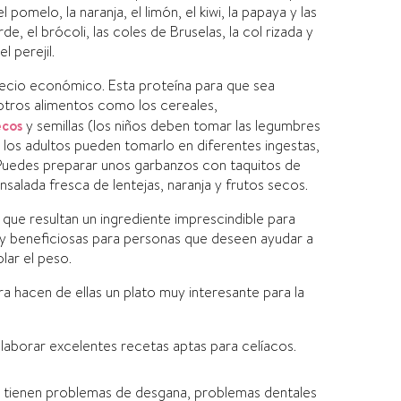
pomelo, la naranja, el limón, el kiwi, la papaya y las
, el brócoli, las coles de Bruselas, la col rizada y
l perejil.
ecio económico. Esta proteí­na para que sea
ros alimentos como los cereales,
ecos
y semillas (los niños deben tomar las legumbres
los adultos pueden tomarlo en diferentes ingestas,
Puedes preparar unos garbanzos con taquitos de
nsalada fresca de lentejas, naranja y frutos secos.
o que resultan un ingrediente imprescindible para
y beneficiosas para personas que deseen ayudar a
lar el peso.
bra hacen de ellas un plato muy interesante para la
laborar excelentes recetas aptas para celí­acos.
 tienen problemas de desgana, problemas dentales