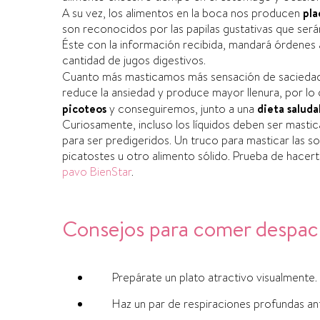
A su vez, los alimentos en la boca nos producen
pla
son reconocidos por las papilas gustativas que será
Éste con la información recibida, mandará órdenes
cantidad de jugos digestivos.
Cuanto más masticamos más sensación de saciedad
reduce la ansiedad y produce mayor llenura, por 
picoteos
y conseguiremos, junto a una
dieta saluda
Curiosamente, incluso los lí­quidos deben ser mast
para ser predigeridos. Un truco para masticar las s
picatostes u otro alimento sólido. Prueba de hacer
pavo BienStar
.
Consejos para comer despac
Prepárate un plato atractivo visualmente
Haz un par de respiraciones profundas a