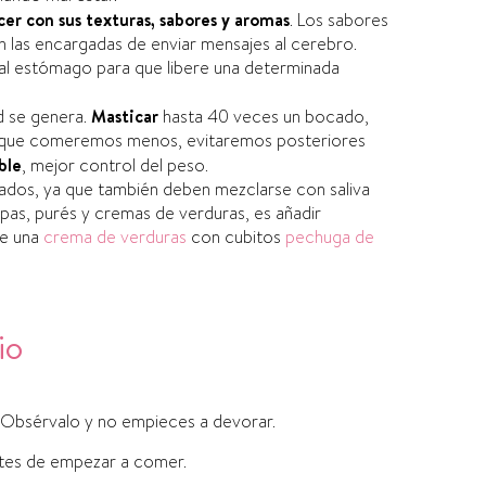
cer con sus texturas, sabores y aromas
. Los sabores
n las encargadas de enviar mensajes al cerebro.
 al estómago para que libere una determinada
 se genera.
Masticar
hasta 40 veces un bocado,
lo que comeremos menos, evitaremos posteriores
ble
, mejor control del peso.
icados, ya que también deben mezclarse con saliva
opas, purés y cremas de verduras, es añadir
te una
crema de verduras
con cubitos
pechuga de
io
. Obsérvalo y no empieces a devorar.
ntes de empezar a comer.