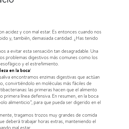
n acidez y con mal estar. Es entonces cuando nos
do y, también, demasiada cantidad. ¿Has tenido
os a evitar esta sensación tan desagradable. Una
 los problemas digestivos más comunes como los
roesofágico y el estreñimiento.
ieza en la boca
!
a saliva encontramos enzimas digestivas que actúan
o, convirtiéndolo en moléculas más fáciles de
ntibacterianas: las primeras hacen que el alimento
o primera lí­nea defensiva. En resumen, en la boca
olo alimenticio”, para que pueda ser digerido en el
ralmente, tragamos trozos muy grandes de comida
ue deberá trabajar horas extras, manteniendo el
ando mal estar.