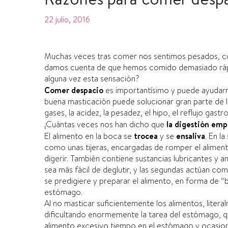
22 julio, 2016
Muchas veces tras comer nos sentimos pesados, co
damos cuenta de que hemos comido demasiado rápi
alguna vez esta sensación?
Comer despacio
es importantí­simo y puede ayudarn
buena masticación puede solucionar gran parte de
gases, la acidez, la pesadez, el hipo, el reflujo gast
¡Cuántas veces nos han dicho que
la digestión emp
El alimento en la boca se
trocea
y se
ensaliva
. En l
como unas tijeras, encargadas de romper el aliment
digerir. También contiene sustancias lubricantes y a
sea más fácil de deglutir, y las segundas actúan com
se predigiere y preparar el alimento, en forma de “b
estómago.
Al no masticar suficientemente los alimentos, lite
dificultando enormemente la tarea del estómago, q
alimento excesivo tiempo en el estómago y ocasion