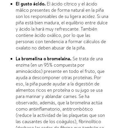
El gusto ácido.
El ácido cí­trico y el ácido
málico presentes de forma natural en la piña
son los responsables de su ligera acidez. Si una
piña está bien madura, el equilibrio entre dulce
y ácido la hará muy refrescante. También
contiene ácido oxálico, por lo que las
personas con tendencia a formar cálculos de
oxalato no deben abusar de la piña.
La bromelina o bromelaí­na.
Se trata de una
enzima (en un 95% compuesta por
aminoácidos) presente en todo el fruto, que
ayuda a descomponer otras proteí­nas. Por
eso, la piña puede ayudar a la digestión de
alimentos ricos en proteí­na o su jugo se usa
para marinar y ablandar carnes. Se ha
observado, además, que la bromelina actúa
como antiinflamatorio, antitrombótico
(reduce la actividad de las plaquetas que son
las causantes de los coágulos), fibrinolí­tico
(deshace las redes de fibrina que también se