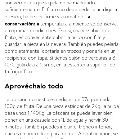
son verdes es que la piña no ha madurado
suficientemente. El fruto no debe ceder a una ligera
presión, ha de ser firme y aromático. L
a
conservación: a
temperatura ambiente se conserva
en óptimas condiciones. Eso sí­, una vez abierto el
fruto, es conveniente cubrir la pulpa con film y
guardar la pieza en la nevera. También puedes pelarla
completamente, cortarla en trozos y ponerla en un
recipiente con tapa. Si tienes cajón de verduras a 8-
10ºC guárdala allí­, si no, en la estanterí­a superior de
tu frigorí­fico.
Aprovéchalo todo
La porción comestible media es de 57g por cada
100g de fruta. De una pieza estándar de 2Kg, la pulpa
pesa unos 1,140Kg. La cáscara se puede lavar bien,
poner en una cazuela con 1L de agua y hervir 30
minutos. También puedes incluir el tronco interior,
que es un poco duro para comer. A continuación, se