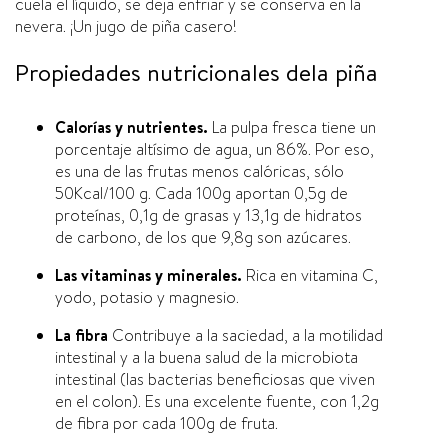
cuela el lí­quido, se deja enfriar y se conserva en la
nevera. ¡Un jugo de piña casero!
Propiedades nutricionales dela piña
Calorí­as y nutrientes.
La pulpa fresca tiene un
porcentaje altí­simo de agua, un 86%. Por eso,
es una de las frutas menos calóricas, sólo
50Kcal/100 g. Cada 100g aportan 0,5g de
proteí­nas, 0,1g de grasas y 13,1g de hidratos
de carbono, de los que 9,8g son azúcares.
Las vitaminas y minerales.
Rica en vitamina C,
yodo, potasio y magnesio.
La fibra
Contribuye a la saciedad, a la motilidad
intestinal y a la buena salud de la microbiota
intestinal (las bacterias beneficiosas que viven
en el colon). Es una excelente fuente, con 1,2g
de fibra por cada 100g de fruta.