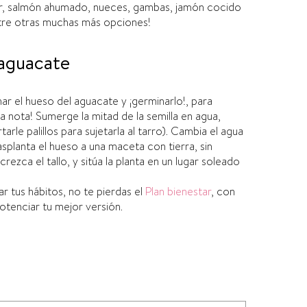
ar, salmón ahumado, nueces, gambas, jamón cocido
entre otras muchas más opciones!
 aguacate
har el hueso del aguacate y ¡germinarlo!, para
ma nota! Sumerge la mitad de la semilla en agua,
rle palillos para sujetarla al tarro). Cambia el agua
asplanta el hueso a una maceta con tierra, sin
zca el tallo, y sitúa la planta en un lugar soleado
ar tus hábitos, no te pierdas el
Plan bienestar
, con
potenciar tu mejor versión.