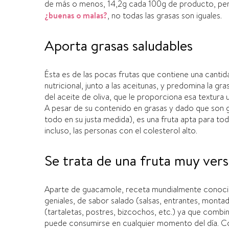
de más o menos, 14,2g cada 100g de producto, pero
¿buenas o malas?
, no todas las grasas son iguales.
Aporta grasas saludables
Ésta es de las pocas frutas que contiene una canti
nutricional, junto a las aceitunas, y predomina la gr
del aceite de oliva, que le proporciona esa textura
A pesar de su contenido en grasas y dado que son gr
todo en su justa medida), es una fruta apta para tod
incluso, las personas con el colesterol alto.
Se trata de una fruta muy vers
Aparte de guacamole, receta mundialmente conocida
geniales, de sabor salado (salsas, entrantes, montad
(tartaletas, postres, bizcochos, etc.) ya que combi
puede consumirse en cualquier momento del dí­a. C