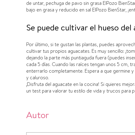
de untar, pechuga de pavo sin grasa ElPozo BienSt
bajo en grasa y reducido en sal ElPozo BienStar, ¡
Se puede cultivar el hueso del
Por último, si te gustan las plantas, puedes aprovec
cultivar tus propios aguacates. Es muy sencillo: ¡to
dejando la parte más puntiaguda fuera (puedes inserta
cada 5 dí­as. Cuando las raí­ces tengan unos 5 cm, tr
enterrarlo completamente. Espera a que germine y cre
y caluroso.
¡Disfruta del aguacate en la cocina! Si quieres mejor
un test para valorar tu estilo de vida y trucos para 
Autor