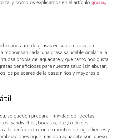
 tal y como os explicamos en el artí­culo
grasas,
dad importante de grasas en su composición
asa monoinsaturada, una grasa saludable similar a la
 untuosa propia del aguacate y que tanto nos gusta.
asas beneficiosas para nuestra salud (sin abusar,
os los paladares de la casa: niños y mayores e,
átil
, se pueden preparar infinidad de recetas
itos, sándwiches, bocatas, etc.) o dulces
na a la perfección con un montón de ingredientes y
ombinaciones riquí­simas con aguacate son: queso