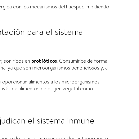
nérgica con los mecanismos del huésped impidiendo
ación para el sistema
r, son ricos en
probióticos
. Consumirlos de forma
inal ya que son microorganismos beneficiosos y, al
 proporcionan alimentos a los microorganismos
 través de alimentos de origen vegetal como
judican el sistema inmune
almente de aquellos ya mencionados anteriormente,