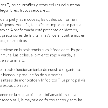
citos T, los neutrófilos y otras células del sistema
legumbres, frutos secos, etc.
d de la piel y las mucosas, las cuales conforman
atógenos. Además, también es importante para la
vitamina A preformada está presente en lácteos,
, precursores de la vitamina A, los encontramos en
aza, entre otros.
terviene en la resistencia a las infecciones. Es por
nmune. Las coles, el pimiento rojo y verde, la
s en vitamina C.
el correcto funcionamiento de nuestro organismo.
inhibiendo la producción de sustancias
síntesis de monocitos y linfocitos T. La principal vía
a exposición solar.
vienen en la regulación de la inflamación y de la
scado azul, la mayoría de frutos secos y semillas.