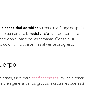
 la capacidad aeró
bica
y re
ducir la fatiga después
icio aumentará la
resistencia
.
Si practicas este
ndo con el paso de las semanas.
Consejo: si
volución y motivarte más al ver tu progreso.
cuerpo
piernas, sirve para
tonificar brazos,
ayuda a tener
da y en general varios grupos musculares que están