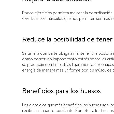
P
ocos ejerci
cios permiten mejorar la coordinación 
divertida
.
Los músculos que nos permiten ser más rá
Reduce la posibilidad de tener
Saltar a la comba te obliga a mantener una postura n
como correr, no impone tanto
estrés sobre las art
se practican con las rodillas ligeramente flexionadas
energí­a de manera más uniforme por los músculos de
Beneficios para los huesos
L
os ejercicios que más benefician los huesos son l
recibe un impacto constante.
Someter a los huesos