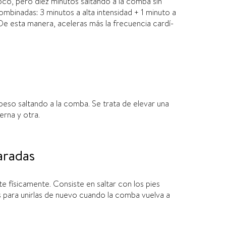
oco, pero diez minutos saltando a la comba sin
mbinadas: 3 minutos a alta intensidad + 1 minuto a
De esta manera, aceleras más la frecuencia cardí­
peso saltando a la comba. Se trata de elevar una
ierna y otra.
aradas
e fí­sicamente
. Consiste en saltar con los pies
as para unirlas de nuevo cuando la comba vuelva a