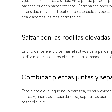
Q
uizás diez minutos a simple vista puede parecer p
parar se pueden hacer eternos.
Entrena sesiones co
intensidad muy baja. Repitiendo este ciclo
3 veces. 
aca y además, es más entretenido.
Saltar con las rodillas elevadas
E
s uno de los ejercicios más efectivos para perder 
rodilla mientras damos el salto e ir alternando una p
Combinar piernas juntas y sep
E
s
te
ejercicio,
aunque no lo parezca
,
es muy exigent
juntos y, mientras la cuerda sube, separar las piern
rozar el suelo
.