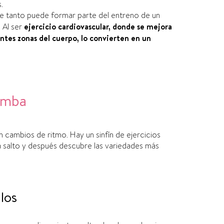
.
ue
tanto puede formar parte del entreno de un
 Al ser
ejercicio cardiovascular,
donde se mejora
entes zonas del cuerpo, lo convierten en un
comba
 cambios de ritmo
.
Hay un sinfí­n de ejercicios
a salto y después descubre las variedades
más
los