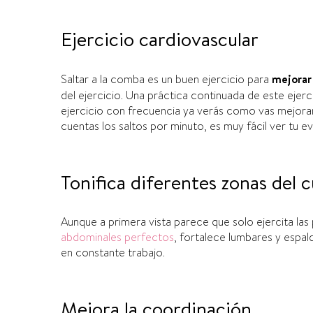
Ejercicio cardiovascular
S
altar a la comba es un buen ejercicio para
mejorar
del
ejercicio.
U
na
práctica
continuada de este ejerc
ejercicio con frecuencia ya verás como vas mejora
cuentas los saltos por minuto, es muy fácil ver tu e
Tonifica diferentes zonas del 
A
unque a primera vista parece que solo ejercita las 
abdominales perfectos
, fortalece lumbares y espal
en constante trabajo.
Mejora la coordinación