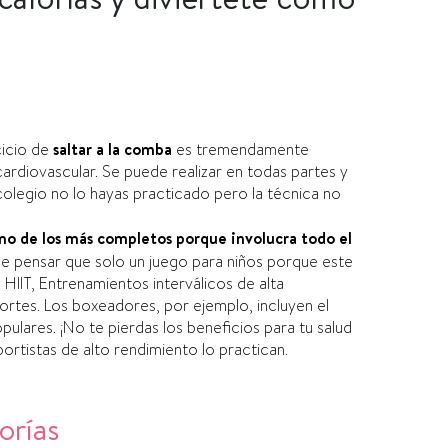
rcicio de
saltar a la comba
es tremendamente
ardiovascular. Se
puede realizar en todas partes
y
colegio no lo hayas practicado pero
la técnica no
uno de los más completos porque
involucra todo el
e pensar que
solo un juego para niños porque este
HIIT,
Entrenamientos
interválicos
de alta
tes. Los boxeadores, por ejemplo, incluyen el
opulares.
¡
No te pierdas los beneficios para tu
salud
ortistas de alto rendimiento lo practican.
rí­as